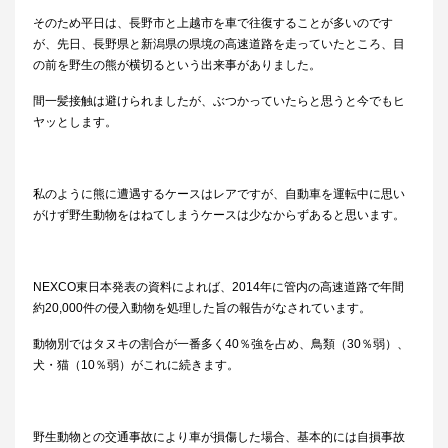
そのため平日は、長野市と上越市を車で往復することが多いのです
が、先日、長野県と新潟県の県境の高速道路を走っていたところ、目
の前を野生の熊が横切るという出来事がありました。
間一髪接触は避けられましたが、ぶつかっていたらと思うと今でもヒ
ヤッとします。
私のように熊に遭遇するケースはレアですが、自動車を運転中に思い
がけず野生動物をはねてしまうケースは少なからずあると思います。
NEXCO
東日本発表の資料によれば、
2014
年に管内の高速道路で年間
約
20,000
件の侵入動物を処理した旨の報告がなされています。
動物別ではタヌキの割合が一番多く
40
％強を占め、鳥類（
30
％弱）、
犬・猫（
10
％弱）がこれに続きます。
野生動物との交通事故により車が損傷した場合、基本的には自損事故