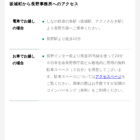
坂城町から長野事務所へのアクセス
電車でお越し
しなの鉄道の各駅（坂城駅、テクノさかき駅）
の場合
より長野方面へご乗車ください。
長野駅より徒歩12分
長野インター前より県道35号線を使って24分
お車でお越し
※日本生命長野県庁前ビル敷地内に専用の無料
の場合
駐車スペース（２台分）を用意してございま
す。駐車スペースについては
アクセスページ
を
ご覧ください。満車の際はお手数ですが近隣の
コインパーキング（有料）をご利用ください。