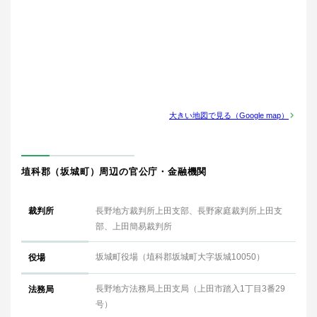
大きい地図で見る（Google map）
埴科郡（坂城町）周辺の官公庁・金融機関
裁判所
長野地方裁判所上田支部、長野家庭裁判所上田支
部、上田簡易裁判所
坂城町役場（埴科郡坂城町大字坂城10050）
役場
長野地方法務局上田支局（上田市踏入1丁目3番29
法務局
号）