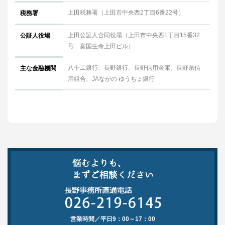
上田税務署（上田市中央西2丁目6番22号）
税務署
上田公証人合同役場（上田市中央西1丁目15番32
公証人役場
号 富国生命上田ビル）
八十二銀行、長野銀行、長野信用金庫、長野県信
主な金融機関
用組合、JAながの ゆうちょ銀行
営業時間／平日9：00～17：00