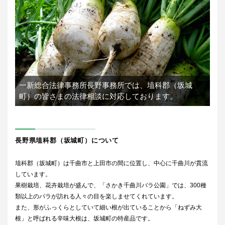
一新総合法律事務所長野事務所では、
埴科郡（坂城
町）の皆さまの法律相談に対応しております。
長野県埴科郡（坂城町）について
埴科郡（坂城町）は千曲市と上田市の間に位置し、中心に千曲川が貫流
しています。
果樹栽培、花卉栽培が盛んで、「さかき千曲川バラ公園」では、300種
類以上のバラが訪れる人々の目を楽しませてくれています。
また、形がふっくらとしていて細い根が出ていることから「ねずみ大
根」と呼ばれる辛味大根は、坂城町の特産品です。