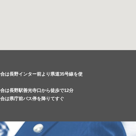
合は長野インター前より県道35号線を使
合は長野駅善光寺口から徒歩で12分
場合は県庁前バス停を降りてすぐ