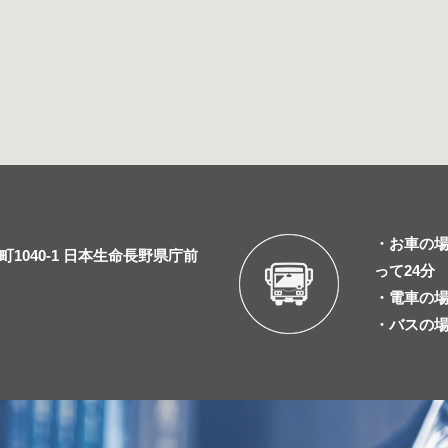
・お車の場
1040-1 日本生命長野県庁前
って24分
・電車の場
・バスの