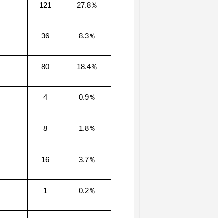
121
27.8％
36
8.3％
80
18.4％
4
0.9％
8
1.8％
16
3.7％
1
0.2％