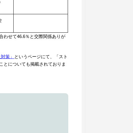
0
2
合わせて
46.6
％と交際関係ありが
止対策」
というページにて、「スト
ことについても掲載されておりま
。