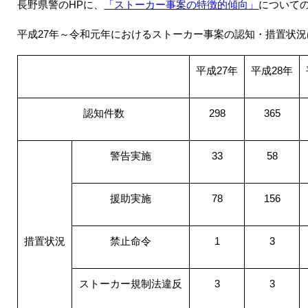
長野県警の
HP
に、
「ストーカー事案の特徴的傾向」
について
平成
27
年～令和元年におけるストーカー事案の認知・措置状況
平成
27
年
平成
28
年
認知件数
298
365
警告実施
33
58
援助実施
78
156
措置状況
禁止命令
1
3
ストーカー規制法違反
3
3