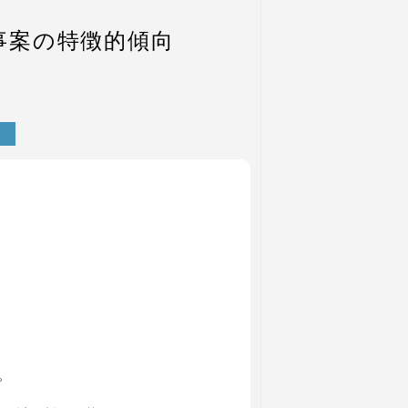
事案の特徴的傾向
。