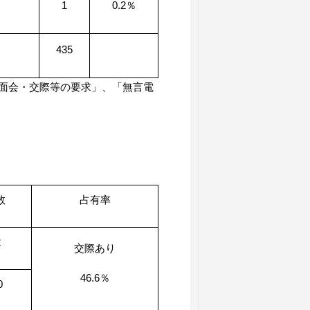
1
0.2％
435
面会・交際等の要求」、「無言電
数
占有率
2
交際あり
46.6％
0