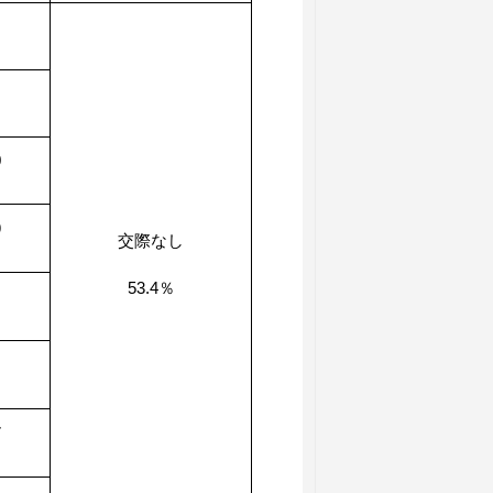
0
9
交際なし
53.4％
7