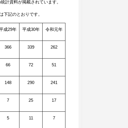
の統計資料が掲載されています。
は下記のとおりです。
平成
29
年
平成
30
年
令和元年
366
339
262
66
72
51
148
290
241
7
25
17
5
11
7