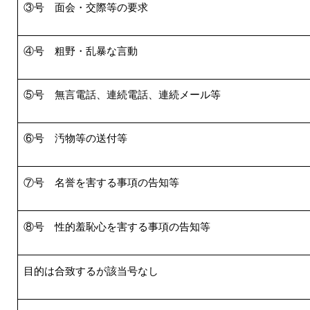
③号 面会・交際等の要求
④号 粗野・乱暴な言動
⑤号 無言電話、連続電話、連続メール等
⑥号 汚物等の送付等
⑦号 名誉を害する事項の告知等
⑧号 性的羞恥心を害する事項の告知等
目的は合致するが該当号なし