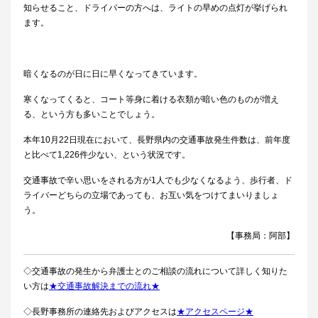
知らせること、ドライバーの方へは、ライトの早めの点灯が挙げられ
ます。
暗くなるのが日に日に早くなってきています。
寒くなってくると、コート等身に着ける衣類が暗い色のものが増え
る、という方も多いことでしょう。
本年
10
月
22
日現在において、長野県内の交通事故発生件数は、前年度
と比べて
1,226
件少ない、という状況です。
交通事故で辛い思いをされる方が
1
人でも少なくなるよう、歩行者、ド
ライバーどちらの立場であっても、お互い気をつけてまいりましょ
う。
【事務局：阿部】
◇交通事故の発生から弁護士とのご相談の流れについて詳しく知りた
い方は
★交通事故解決までの流れ★
◇長野事務所の連絡先およびアクセスは
★アクセスページ★