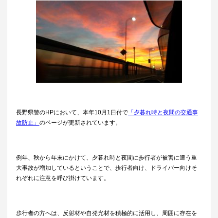
長野県警の
HP
において、本年
10
月
1
日付で
「夕暮れ時と夜間の交通事
故防止」
のページが更新されています。
例年、秋から年末にかけて、夕暮れ時と夜間に歩行者が被害に遭う重
大事故が増加しているということで、歩行者向け、ドライバー向けそ
れぞれに注意を呼び掛けています。
歩行者の方へは、反射材や自発光材を積極的に活用し、周囲に存在を