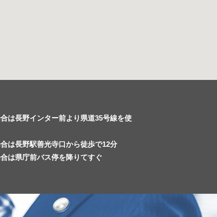
合は長野インター前より県道35号線を使
合は長野駅善光寺口から徒歩で12分
場合は県庁前バス停を降りてすぐ