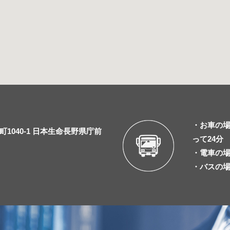
・お車の場
1040-1 日本生命長野県庁前
って24分
・電車の場
・バスの