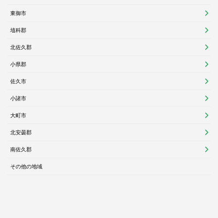
東御市
埴科郡
北佐久郡
小県郡
佐久市
小諸市
大町市
北安曇郡
南佐久郡
その他の地域