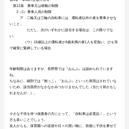
第12条 乗車又は積載の制限
2（1）乗車人員の制限
ア 二輪又は三輪の自転車には、運転者以外の者を乗車させな
いこと。
ただし、次のいずれかに該当する場合は、この限りでな
い。
（ウ）16歳以上の運転者が4歳未満の者1人を背負い、ひも等
で確実に緊縛している場合
年齢制限はありますが、長野県では『おんぶ』は認められています
ね。
ちなみに、細則では『抱っこ』『おんぶ』といった表現はされていな
いため、該当箇所がなかなかみつかりませんでした（当たり前かもし
れませんが…）。
小さな子供を持つ保護者の方にとって、「自転車は必需品！」という
方も多いことでしょう。
友人からも、保育園への送迎や日々の買い物に、前後に子供を乗せて