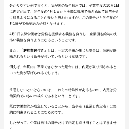
分かりやすい例で言うと、我が国の新卒採用では、卒業年度の10月1日
に内定が出て、翌年度の4月１日から実際に職場で働き始めて給与を受
け取るようになることが多いと思われますが、この場合だと翌年度の4
月1日が労働契約の始期となります。
4月1日以降労働者は労務を提供する義務を負うし、企業側も給与の支
払い義務を負うようになるということです。
また、
「解約留保付き」
とは、一定の事由が生じた場合は、契約が解
除されるという条件が付いているという意味です。
例えば、年度内に卒業できなかった場合には、内定が取り消されると
いった例が挙げられるでしょう。
注意しないといけないのは、これらの特殊性があるものの、内定は労
働契約そのものの成立であるということです。
既に労働契約が成立していることから、当事者（企業と内定者）は契
約に拘束されることになるのです。
したがって、企業は自社の都合だけで内定を取り消すことはできませ
ん。