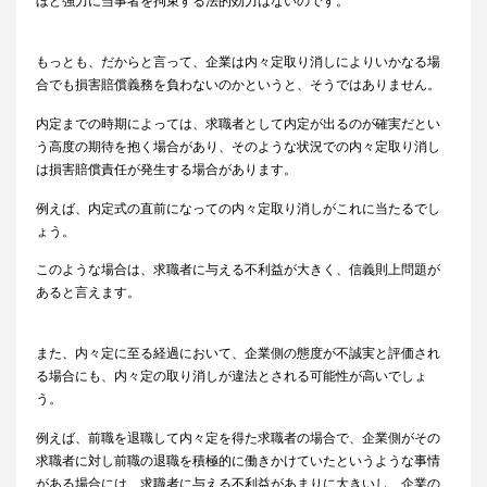
ほど強力に当事者を拘束する法的効力はないのです。
もっとも、だからと言って、企業は内々定取り消しによりいかなる場
合でも損害賠償義務を負わないのかというと、そうではありません。
内定までの時期によっては、求職者として内定が出るのが確実だとい
う高度の期待を抱く場合があり、そのような状況での内々定取り消し
は損害賠償責任が発生する場合があります。
例えば、内定式の直前になっての内々定取り消しがこれに当たるでし
ょう。
このような場合は、求職者に与える不利益が大きく、信義則上問題が
あると言えます。
また、内々定に至る経過において、企業側の態度が不誠実と評価され
る場合にも、内々定の取り消しが違法とされる可能性が高いでしょ
う。
例えば、前職を退職して内々定を得た求職者の場合で、企業側がその
求職者に対し前職の退職を積極的に働きかけていたというような事情
がある場合には、求職者に与える不利益があまりに大きいし、企業の