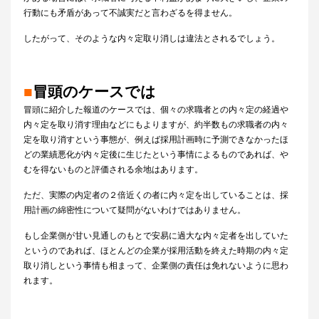
行動にも矛盾があって不誠実だと言わざるを得ません。
したがって、そのような内々定取り消しは違法とされるでしょう。
■
冒頭のケースでは
冒頭に紹介した報道のケースでは、個々の求職者との内々定の経過や
内々定を取り消す理由などにもよりますが、約半数もの求職者の内々
定を取り消すという事態が、例えば採用計画時に予測できなかったほ
どの業績悪化が内々定後に生じたという事情によるものであれば、や
むを得ないものと評価される余地はあります。
ただ、実際の内定者の２倍近くの者に内々定を出していることは、採
用計画の綿密性について疑問がないわけではありません。
もし企業側が甘い見通しのもとで安易に過大な内々定者を出していた
というのであれば、ほとんどの企業が採用活動を終えた時期の内々定
取り消しという事情も相まって、企業側の責任は免れないように思わ
れます。