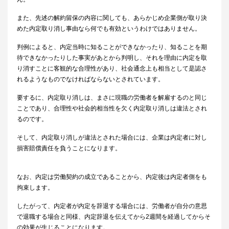
また、先述の解約留保の内容に関しても、あらかじめ企業側が取り決
めた内定取り消し事由なら何でも有効というわけではありません。
判例によると、内定当時に知ることができなかったり、知ることを期
待できなかったりした事実があとから判明し、それを理由に内定を取
り消すことに客観的な合理性があり、社会通念上も相当として是認さ
れるようなものでなければならないとされています。
要するに、内定取り消しは、まさに現職の労働者を解雇するのと同じ
ことであり、合理性や社会的相当性を欠く内定取り消しは違法とされ
るのです。
そして、内定取り消しが違法とされた場合には、企業は内定者に対し
損害賠償責任を負うことになります。
なお、内定は労働契約の成立であることから、内定後は内定者側をも
拘束します。
したがって、内定者が内定を辞退する場合には、労働者が自分の意思
で退職する場合と同様、内定辞退を伝えてから2週間を経過してからそ
の効果が生じることになります。