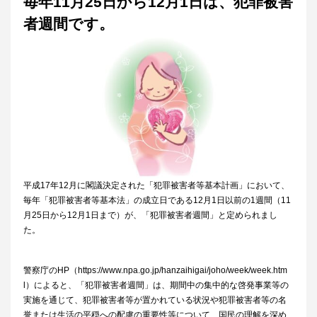
毎年11月25日から12月1日は、犯罪被害
者週間です。
平成17年12月に閣議決定された「犯罪被害者等基本計画」において、
毎年「犯罪被害者等基本法」の成立日である12月1日以前の1週間（11
月25日から12月1日まで）が、「犯罪被害者週間」と定められまし
た。
警察庁のHP（https://www.npa.go.jp/hanzaihigai/joho/week/week.htm
l）によると、「犯罪被害者週間」は、期間中の集中的な啓発事業等の
実施を通じて、犯罪被害者等が置かれている状況や犯罪被害者等の名
誉または生活の平穏への配慮の重要性等について、国民の理解を深め