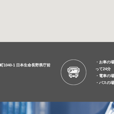
・お車の場
1040-1 日本生命長野県庁前
って24分
・電車の場
・バスの