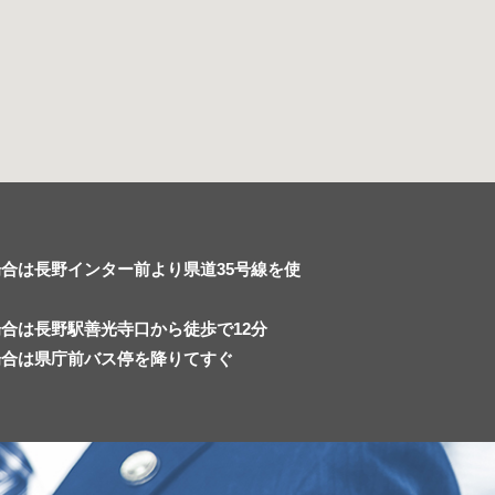
合は長野インター前より県道35号線を使
合は長野駅善光寺口から徒歩で12分
場合は県庁前バス停を降りてすぐ