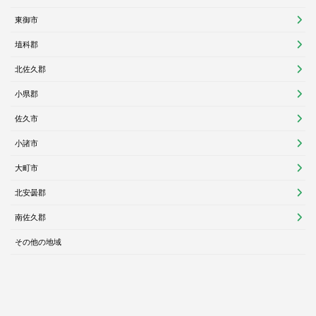
東御市
埴科郡
北佐久郡
小県郡
佐久市
小諸市
大町市
北安曇郡
南佐久郡
その他の地域