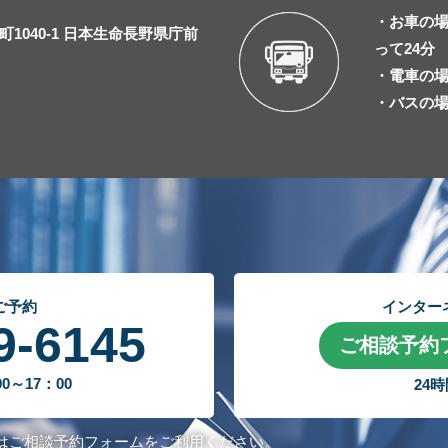
・お車の場
1040-1 日本生命長野県庁前
って24分
・電車の場
・バスの
ご予約
インター
9-6145
ご相談予約
～17：00
24
はご相談予約フォームをご利用ください。