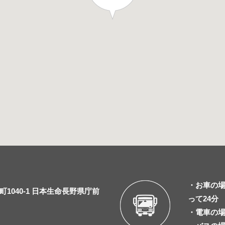
・お車の場
1040-1 日本生命長野県庁前
って24分
・電車の場