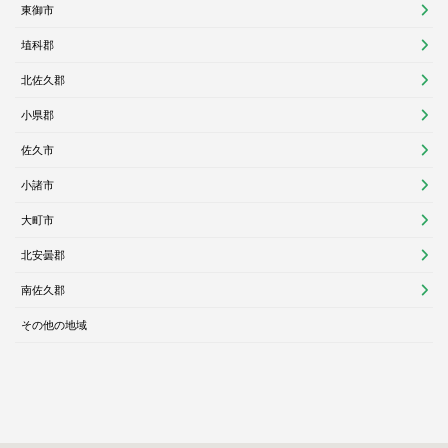
東御市
埴科郡
北佐久郡
小県郡
佐久市
小諸市
大町市
北安曇郡
南佐久郡
その他の地域