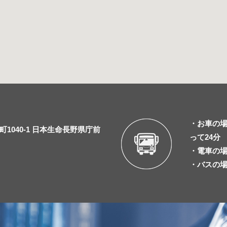
・お車の場
1040-1 日本生命長野県庁前
って24分
・電車の場
・バスの