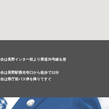
合は長野インター前より県道35号線を使
合は長野駅善光寺口から徒歩で12分
場合は県庁前バス停を降りてすぐ