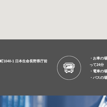
・お車の場
1040-1 日本生命長野県庁前
って24分
・電車の場
・バスの