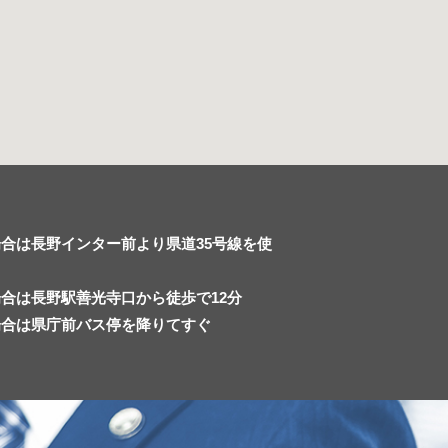
合は長野インター前より県道35号線を使
合は長野駅善光寺口から徒歩で12分
場合は県庁前バス停を降りてすぐ