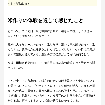
イトへ移動します
米作りの体験を通して感じたこと
ところで、つい先日、私は実際にお米の「種もみ播種」と「伏せ込
み」という作業を行ってきました。
種米の入ったケースをひっくり返したり、躓いて田んぼでひっくり返
ったりと、農家の方に迷惑をかけっぱなしでしたが、その日は天気が
良くて空気も澄んでおり、農家の方の笑顔がとても印象的でした。
今後、田植え時期の前まで、毎日田んぼの水の管理を行う予定とお聞
きしました。
そんな中、その農家の方に現在のお米の値段上昇という状況について
お聞きしたところ、「お米を作るには、まず種米を購入し、種もみ播
種、伏せ込み、田植え、日々の田んぼの水の管理や草刈り、稲刈り、
はぜ掛け、脱穀と、その「米」という漢字のとおり八十八の手間暇が
かかる上、精米にするまでに相当の費用もかかっている。