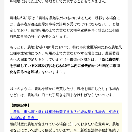
を宅地に変えた上で、宅地として売買することもできません。
農地法5条1項は「農地を農地以外のものにするため…移転する場合に
は、当事者が都道府県知事等の許可を受けなければならない。」と規
定しており、農地転用の上で売買などの権利変動を伴う場合には都道
府県知事等の許可が必要となります。
もっとも、農地法5条1項6号において、特に市街化区域内にある農地又
は採草放牧地につき、転用の上で売買などをする場合には、農業委員
会への届出で足りるとしています（※市街化区域とは、「
既に市街地
を形成している区域及びおおむね10年以内に優先的かつ計画的に市街
化を図るべき区域
」をいいます ）。
以上のように、農地を誰かに売買したり、農地を転用したりする場合
などには、農地法に沿った手続きを踏まなければならないのです。
【関連記事】
「農地（田んぼ・畑）は相続放棄できる？相続放棄する場合・相続す
る場合の注意点」
相続財産に農地が含まれている場合に知っておきたい注意点や、農地
法などについて詳しく解説しています。※一新総合法律事務所相続サ