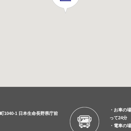
・お車の場
1040-1 日本生命長野県庁前
って24分
・電車の場