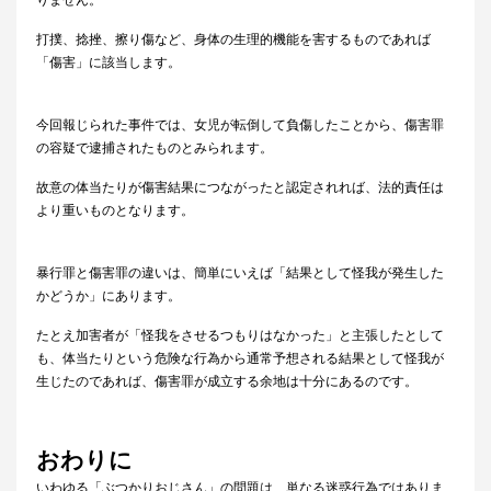
りません。
打撲、捻挫、擦り傷など、身体の生理的機能を害するものであれば
「傷害」に該当します。
今回報じられた事件では、女児が転倒して負傷したことから、傷害罪
の容疑で逮捕されたものとみられます。
故意の体当たりが傷害結果につながったと認定されれば、法的責任は
より重いものとなります。
暴行罪と傷害罪の違いは、簡単にいえば「結果として怪我が発生した
かどうか」にあります。
たとえ加害者が「怪我をさせるつもりはなかった」と主張したとして
も、体当たりという危険な行為から通常予想される結果として怪我が
生じたのであれば、傷害罪が成立する余地は十分にあるのです。
おわりに
いわゆる「ぶつかりおじさん」の問題は、単なる迷惑行為ではありま