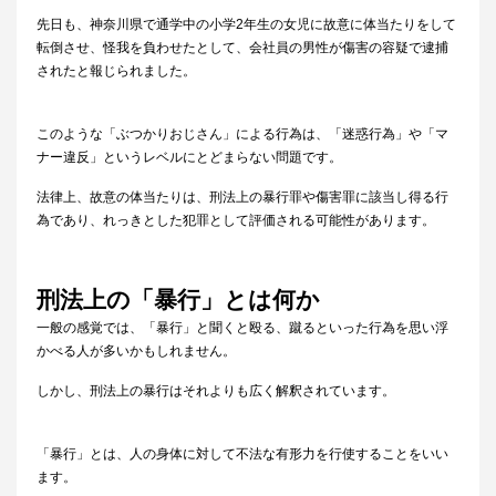
先日も、神奈川県で通学中の小学2年生の女児に故意に体当たりをして
転倒させ、怪我を負わせたとして、会社員の男性が傷害の容疑で逮捕
されたと報じられました。
このような「ぶつかりおじさん」による行為は、「迷惑行為」や「マ
ナー違反」というレベルにとどまらない問題です。
法律上、故意の体当たりは、刑法上の暴行罪や傷害罪に該当し得る行
為であり、れっきとした犯罪として評価される可能性があります。
刑法上の「暴行」とは何か
一般の感覚では、「暴行」と聞くと殴る、蹴るといった行為を思い浮
かべる人が多いかもしれません。
しかし、刑法上の暴行はそれよりも広く解釈されています。
「暴行」とは、人の身体に対して不法な有形力を行使することをいい
ます。