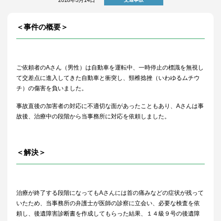
＜事件の概要＞
ご依頼者の
A
さん（男性）は自動車を運転中、一時停止の標識を無視し
て交差点に進入してきた自動車と衝突し、頸椎捻挫（いわゆるムチウ
チ）の傷害を負いました。
事故直後の加害者の対応に不適切な面があったこともあり、
A
さんは事
故後、治療中の段階から当事務所に対応を依頼しました。
＜解決＞
治療が終了する段階になっても
A
さんには首の痛みなどの症状が残って
いたため、当事務所の弁護士が医師の診察に立会い、必要な検査を依
頼し、後遺障害診断書を作成してもらった結果、１４級９号の後遺障