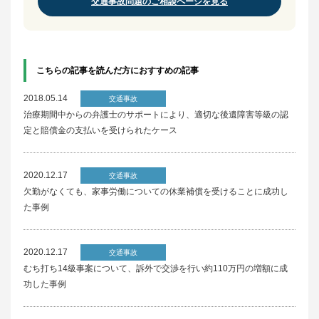
交通事故問題のご相談ページを見る
こちらの記事を読んだ方におすすめの記事
2018.05.14
交通事故
治療期間中からの弁護士のサポートにより、適切な後遺障害等級の認
定と賠償金の支払いを受けられたケース
2020.12.17
交通事故
欠勤がなくても、家事労働についての休業補償を受けることに成功し
た事例
2020.12.17
交通事故
むち打ち14級事案について、訴外で交渉を行い約110万円の増額に成
功した事例