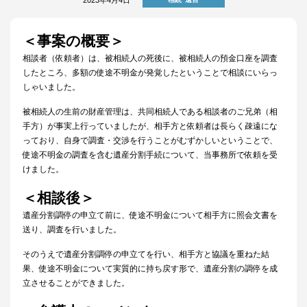
＜事案の概要＞
相談者（依頼者）は、被相続人の死後に、被相続人の預金口座を調査
したところ、多額の使途不明金が発覚したということで相談にいらっ
しゃいました。
被相続人の生前の財産管理は、共同相続人である相談者のご兄弟（相
手方）が事実上行っていましたが、相手方と依頼者は長らく疎遠にな
っており、自身で調査・交渉を行うことがむずかしいということで、
使途不明金の調査を含む遺産分割手続について、当事務所で依頼を受
けました。
＜相談後＞
遺産分割調停の申立て前に、使途不明金について相手方に照会文書を
送り、調査を行いました。
そのうえで遺産分割調停の申立てを行い、相手方と協議を重ねた結
果、使途不明金について実質的に持ち戻す形で、遺産分割の調停を成
立させることができました。