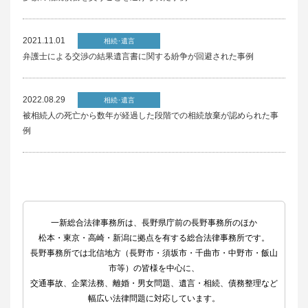
2021.11.01
相続･遺言
弁護士による交渉の結果遺言書に関する紛争が回避された事例
2022.08.29
相続･遺言
被相続人の死亡から数年が経過した段階での相続放棄が認められた事
例
一新総合法律事務所は、長野県庁前の長野事務所のほか
松本・東京・高崎・新潟に拠点を有する総合法律事務所です。
長野事務所では北信地方（長野市・須坂市・千曲市・中野市・飯山
市等）の皆様を中心に、
交通事故、企業法務、離婚・男女問題、遺言・相続、債務整理など
幅広い法律問題に対応しています。