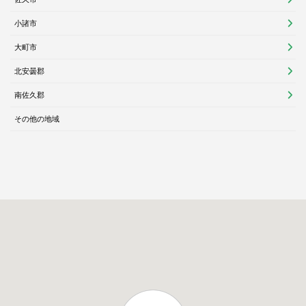
小諸市
大町市
北安曇郡
南佐久郡
その他の地域