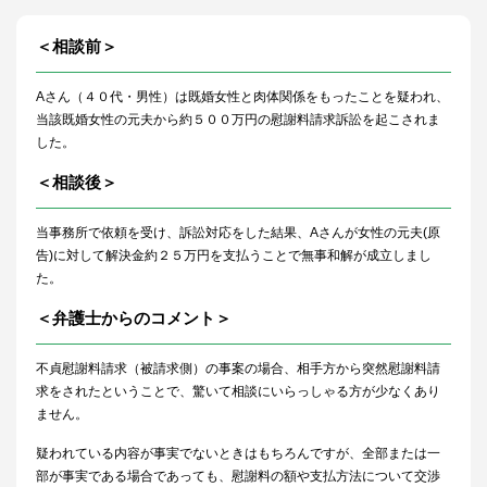
＜相談前＞
A
さん（４０代・男性）は既婚女性と肉体関係をもったことを疑われ、
当該既婚女性の元夫から約５００万円の慰謝料請求訴訟を起こされま
した。
＜相談後＞
当事務所で依頼を受け、訴訟対応をした結果、
A
さんが女性の元夫
(
原
告
)
に対して解決金約２５万円を支払うことで無事和解が成立しまし
た。
＜弁護士からのコメント＞
不貞慰謝料請求（被請求側）の事案の場合、相手方から突然慰謝料請
求をされたということで、驚いて相談にいらっしゃる方が少なくあり
ません。
疑われている内容が事実でないときはもちろんですが、全部または一
部が事実である場合であっても、慰謝料の額や支払方法について交渉